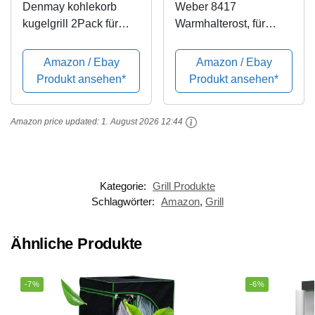
Denmay kohlekorb
Weber 8417
kugelgrill 2Pack für
Warmhalterost, für
Weber 7403, One
Holzkohlegrills mit 57
Touch, Master Touch
cm
Amazon / Ebay
Amazon / Ebay
und alle Anderen 57
Produkt ansehen*
Produkt ansehen*
cm Kugelgrills,
Holzkohlegrills,
Amazon price updated:
1. August 2026 12:44
Holzkohlekörbe aus
Verzinkte...
Kategorie:
Grill Produkte
Schlagwörter:
Amazon
,
Grill
Ähnliche Produkte
-7%
-6%