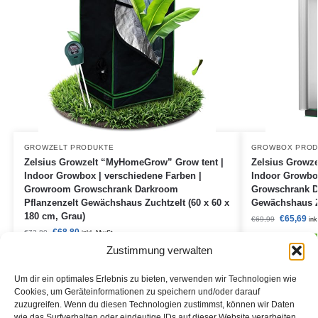
GROWZELT PRODUKTE
GROWBOX PROD
Zelsius Growzelt “MyHomeGrow” Grow tent |
Zelsius Growz
Indoor Growbox | verschiedene Farben |
Indoor Growbo
Growroom Growschrank Darkroom
Growschrank D
Pflanzenzelt Gewächshaus Zuchtzelt (60 x 60 x
Gewächshaus Zu
180 cm, Grau)
€
65,69
€
69,99
ink
€
68,80
€
73,80
inkl. MwSt.
Amazon
Zustimmung verwalten
Amazon / Ebay Produkt ansehen*
Um dir ein optimales Erlebnis zu bieten, verwenden wir Technologien wie
Cookies, um Geräteinformationen zu speichern und/oder darauf
zuzugreifen. Wenn du diesen Technologien zustimmst, können wir Daten
wie das Surfverhalten oder eindeutige IDs auf dieser Website verarbeiten.