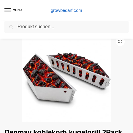
growbedarf.com
MENU
Suchen
Start
Grill Produkte
Denmay kohlekorb kugelgrill 2Pack für Weber 7403, One Touch, Master Touch und alle Anderen 57 cm Kugelgrills, Holzkohlegrills, Holzkohlekörbe aus Verzinkte Platte, Kohlebörbchen, Brikett, Kohlenhalter
/
/
Denmay kohlekorb kugelgrill 2Pack