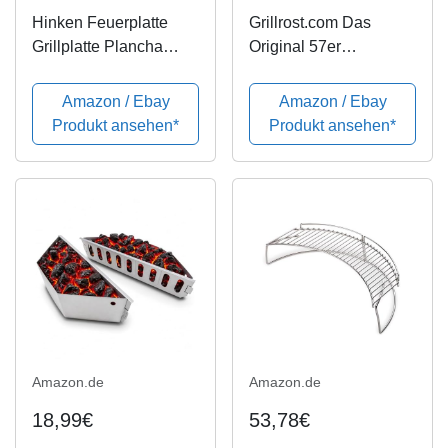
Hinken Feuerplatte
Grillrost.com Das
Grillplatte Plancha
Original 57er
100cm Kugelgrill
Feuerplatte - 4mm stark
Rundgrill Feuertonne
- Qualität Made in
Amazon / Ebay
Amazon / Ebay
Germany - für alle 57er
Produkt ansehen*
Produkt ansehen*
Kugelgrills (55cm)
Amazon.de
Amazon.de
18,99€
53,78€