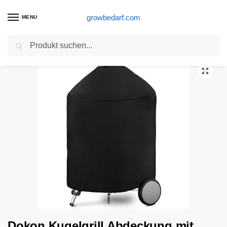
growbedarf.com
MENU
Suchen
Start
Smokergrill Produkte
Dokon Kugelgrill Abdeckung mit Einstellbarer Spanngurt, Rund BBQ Grillabdeckung Wasserdicht, Winddicht, UV-Beständig 420D Oxford Gewebe Grill-Abdeckhaube, Ø75 x 70cm (Schwarz)
/
/
Dokon Kugelgrill Abdeckung mit