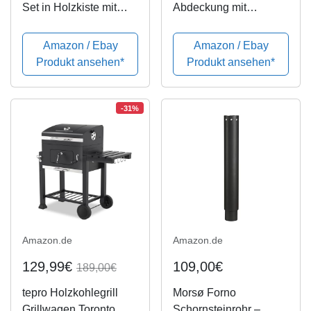
Set in Holzkiste mit
Abdeckung mit
Dutch Oven und mehr |
Einstellbarer
Gusseisen - bereits
Spanngurt, Rund BBQ
Amazon / Ebay
Amazon / Ebay
eingebrannt (7-teilig)
Grillabdeckung
Produkt ansehen*
Produkt ansehen*
Wasserdicht,
Winddicht, UV-
Beständig 420D Oxford
-31%
Gewebe Grill-
Abdeckhaube,...
Amazon.de
Amazon.de
129,99€
109,00€
189,00€
tepro Holzkohlegrill
Morsø Forno
Grillwagen Toronto
Schornsteinrohr –