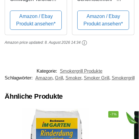
Click, Grillfläche: ca. 56
Ofenrohr aus rostfreiem
x 41,5 cm
Stahl, Zubehör für
Amazon / Ebay
Amazon / Ebay
Forno Outdoor Ofen, im
Produkt ansehen*
Produkt ansehen*
cleanen Design, 75 cm
lang, Schwarz
Amazon price updated:
8. August 2026 14:34
Kategorie:
Smokergrill Produkte
Schlagwörter:
Amazon
,
Grill
,
Smoker
,
Smoker Grill
,
Smokergrill
Ähnliche Produkte
-7%