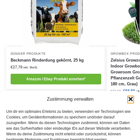
DÜNGER PRODUKTE
GROWBOX PROD
Beckmann Rinderdung gekörnt, 25 kg
Zelsius Growz
Indoor Growbox
€
27,79
inkl. MwSt.
Growroom Gro
Pflanzenzelt G
Amazon / Ebay Produkt ansehen*
180 cm, Grau)
€
68,80
€
73,80
ink
Zustimmung verwalten
Amazon
Um dir ein optimales Erlebnis zu bieten, verwenden wir Technologien wie
Cookies, um Geräteinformationen zu speichern und/oder darauf
zuzugreifen. Wenn du diesen Technologien zustimmst, können wir Daten
wie das Surfverhalten oder eindeutige IDs auf dieser Website verarbeiten.
Wenn du deine Zustimmung nicht erteilst oder zurückziehst, können
Informationen:
bestimmte Merkmale und Funktionen beeinträchtigt werden.