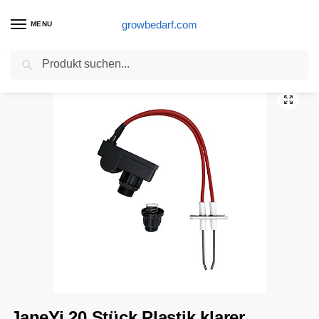
growbedarf.com
MENU
Suchen
Start
Gasgrill Produkte
JaneYi 20 Stück Plastik klarer Döschen mit Deckel 4 Größen Kosmetik Probenbehälter Cremedöschen Cremedose Leer Transparent Tiegel mit Schraubverschluss für Lotion Kosmetik(5g/10g/15g/20g)
/
/
JaneYi 20 Stück Plastik klarer