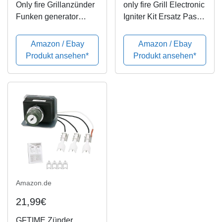
Only fire Grillanzünder
only fire Grill Electronic
Funken generator
Igniter Kit Ersatz Passt
Druckknopf Zündgerät,
für Weber Spirit
"AA" Batterie betriebt
210/310 Serie Gasgrills
Amazon / Ebay
Amazon / Ebay
(F. 6 Brenner, Schwarz)
Produkt ansehen*
Produkt ansehen*
Amazon.de
21,99€
GFTIME Zünder