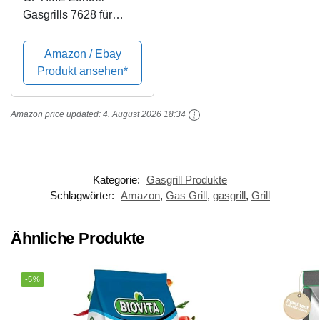
Gasgrills 7628 für
Weber Genesis 310,
320 (Generation 1
Amazon / Ebay
Serie mit vorderen
Produkt ansehen*
Brennerknöpfen),
Elektronischer
Amazon price updated:
4. August 2026 18:34
Zündungskit
Kategorie:
Gasgrill Produkte
Schlagwörter:
Amazon
,
Gas Grill
,
gasgrill
,
Grill
Ähnliche Produkte
-5%