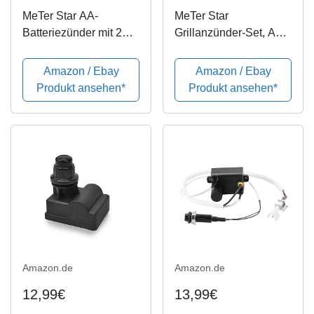
MeTer Star AA-
MeTer Star
Batteriezünder mit 2
Grillanzünder-Set, AA
Ausgängen und
Batterie, zwei
Doppelzündelektrode
Ausgänge mit
Amazon / Ebay
Amazon / Ebay
für Catering und
Zündkerzen-Draht,
Produkt ansehen*
Produkt ansehen*
Kochen, Elektrozünder,
Länge 1 m (zwei
Kabellänge 0,24 m.
Elektroden), CE/CSA
zertifiziert.
Amazon.de
Amazon.de
12,99€
13,99€