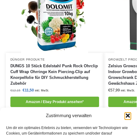
DÜNGER PRODUKTE
GROWZELT PRO
DUNGS 10 Stück Edelstahl Punk Rock Ohrclip
Zelsius Growz
Cuff Wrap Ohrringe Kein Piercing-Clip auf
Indoor Growbo
Knorpelfolie für DIY Schmuckherstellung
Growschrank D
Zubehör
Gewächshaus Zu
€
11,50
€
57,99
€
12,15
inkl. MwSt.
inkl. MwSt.
Amazon / Ebay Produkt ansehen*
Amazon
Zustimmung verwalten
Um dir ein optimales Erlebnis zu bieten, verwenden wir Technologien wie
Cookies, um Geräteinformationen zu speichern und/oder darauf