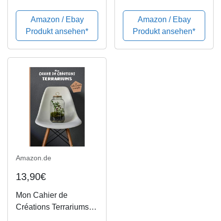
projets à remplir:
Fiches projets à
Carnet, livre de bord à
remplir: Carnet, livre de
Amazon / Ebay
Amazon / Ebay
compléter pour noter et
bord à compléter pour
Produkt ansehen*
Produkt ansehen*
répertorier ses
noter et répertorier ses
créations | Mini jardin
créations | Mini jardin
en ......
en ......
Amazon.de
13,90€
Mon Cahier de
Créations Terrariums
Cahier 20 Fiches