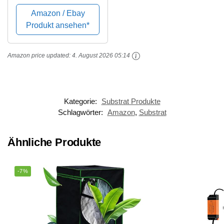
projets à remplir:
Amazon / Ebay
Carnet, livre de bord à
Produkt ansehen*
compléter pour noter
ses créations | Mini
Amazon price updated:
4. August 2026 05:14
jardin en ... sous...
Kategorie:
Substrat Produkte
Schlagwörter:
Amazon
,
Substrat
Ähnliche Produkte
-7%