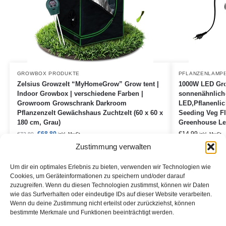
GROWBOX PRODUKTE
PFLANZENLAMP
Zelsius Growzelt “MyHomeGrow” Grow tent |
1000W LED Gro
Indoor Growbox | verschiedene Farben |
sonnenähnlich
Growroom Growschrank Darkroom
LED,Pflanenlic
Pflanzenzelt Gewächshaus Zuchtzelt (60 x 60 x
Seeding Veg Fl
180 cm, Grau)
Greenhouse Le
€
68,80
€
14,99
€
73,80
inkl. MwSt.
inkl. MwSt.
Zustimmung verwalten
Amazon / Ebay Produkt ansehen*
Amazon
Um dir ein optimales Erlebnis zu bieten, verwenden wir Technologien wie
Cookies, um Geräteinformationen zu speichern und/oder darauf
zuzugreifen. Wenn du diesen Technologien zustimmst, können wir Daten
wie das Surfverhalten oder eindeutige IDs auf dieser Website verarbeiten.
Wenn du deine Zustimmung nicht erteilst oder zurückziehst, können
Informationen:
bestimmte Merkmale und Funktionen beeinträchtigt werden.