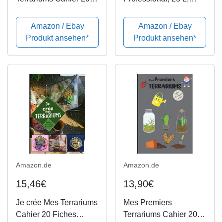
Fiches projets à
Braun
remplir: Carnet, livre de
Amazon / Ebay
Amazon / Ebay
bord à compléter pour
Produkt ansehen*
Produkt ansehen*
noter et répertorier ses
créations | Mini jardin
en ......
Amazon.de
Amazon.de
15,46€
13,90€
Je crée Mes Terrariums
Mes Premiers
Cahier 20 Fiches
Terrariums Cahier 20