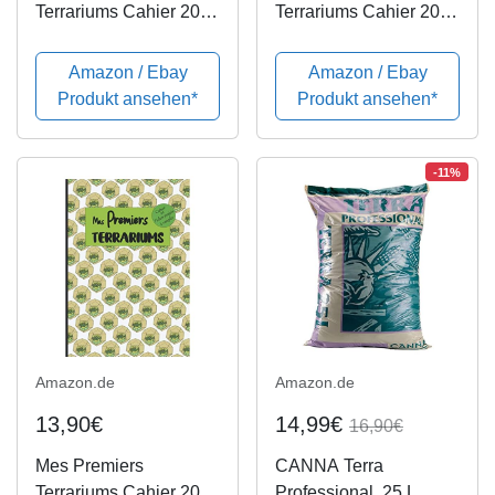
Terrariums Cahier 20
Terrariums Cahier 20
Fiches projets à
Fiches projets à
remplir: Carnet de
remplir: Carnet, livre de
Amazon / Ebay
Amazon / Ebay
suivi, livre de bord à
bord à compléter pour
Produkt ansehen*
Produkt ansehen*
compléter pour noter
noter et répertorier ses
ses créations | Mini
créations | Mini jardin
jardin ......
en ......
-11%
Amazon.de
Amazon.de
13,90€
14,99€
16,90€
Mes Premiers
CANNA Terra
Terrariums Cahier 20
Professional, 25 L,