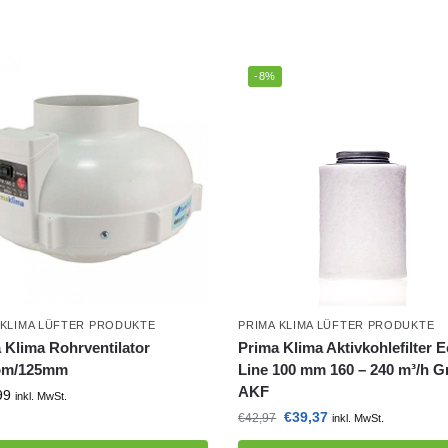
-8%
 KLIMA LÜFTER PRODUKTE
PRIMA KLIMA LÜFTER PRODUKTE
 Klima Rohrventilator
Prima Klima Aktivkohlefilter 
bm/125mm
Line 100 mm 160 – 240 m³/h 
AKF
99
inkl. MwSt.
€
39,37
€
42,97
inkl. MwSt.