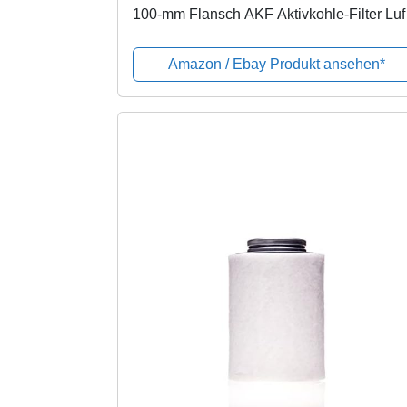
100-mm Flansch AKF Aktivkohle-Filter Luft
Filter Geruchsfilter Abluft-Filter Grow Filter
für Rohrventilatoren vers....
Amazon / Ebay Produkt ansehen*