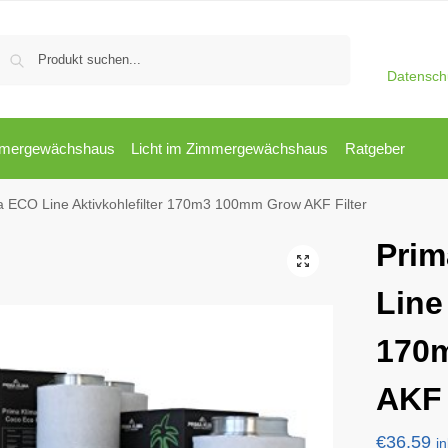
Suchen
Datensch
mergewächshaus
Licht im Zimmergewächshaus
Ratgeber
a ECO Line Aktivkohlefilter 170m3 100mm Grow AKF Filter
Prim
Line
170
AKF 
€
36,59
i