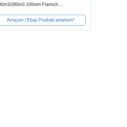
80m3/280m3 100mm Flansch
tivkohlefilter Grow AKF
Amazon / Ebay Produkt ansehen*