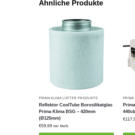
Ähnliche Produkte
PRIMA KLIMA LÜFTER PRODUKTE
PRIMA
Reflektor CoolTube Borosilikatglas
Prima
Prima Klima BSG – 420mm
440c
(Ø125mm)
€
117,
€
59,69
inkl. MwSt.