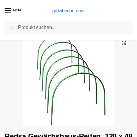
growbedarf.com
MENU
Suchen
Start
Gewächshaus Produkte
Redsa Gewächshaus-Reifen, 120 x 48 x 48 cm, Stahl, mit Kunststoff beschichtet, rostfrei, Wachstumstunnel für Gartengewächshaus, Pflanze, Frostsaisonverlängerung, 6 Stück
/
/
Redsa Gewächshaus-Reifen, 120 x 48