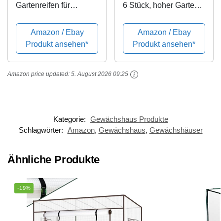
Gartenreifen für
6 Stück, hoher Garten-
Reihenabdeckung, 86
Stützrahmen,
x 91,4 cm,
Gewächshaus-Reifen,
Amazon / Ebay
Amazon / Ebay
Gewächshaus-
Pflanzentunnel für
Produkt ansehen*
Produkt ansehen*
Rahmen, Tunnel-
Gartenstoff,
Reifen, rostfreier Stahl,
Gartenpfähle, 120 cm
Amazon price updated:
5. August 2026 09:25
mit
lang, Stahl
kunststoffbeschichtete
m Stützrahmen,...
Kategorie:
Gewächshaus Produkte
Schlagwörter:
Amazon
,
Gewächshaus
,
Gewächshäuser
Ähnliche Produkte
-19%