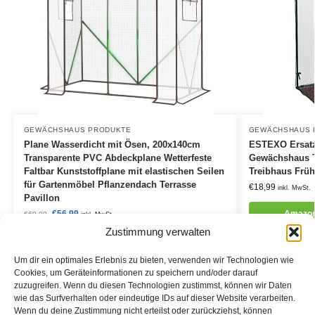
GEWÄCHSHAUS PRODUKTE
GEWÄCHSHAUS 
Plane Wasserdicht mit Ösen, 200x140cm
ESTEXO Ersatz
Transparente PVC Abdeckplane Wetterfeste
Gewächshaus 
Faltbar Kunststoffplane mit elastischen Seilen
Treibhaus Früh
für Gartenmöbel Pflanzendach Terrasse
€
18,99
inkl. MwSt.
Pavillon
€
56,99
Amazon
€
69,99
inkl. MwSt.
Zustimmung verwalten
Amazon / Ebay Produkt ansehen*
Um dir ein optimales Erlebnis zu bieten, verwenden wir Technologien wie
Cookies, um Geräteinformationen zu speichern und/oder darauf
zuzugreifen. Wenn du diesen Technologien zustimmst, können wir Daten
wie das Surfverhalten oder eindeutige IDs auf dieser Website verarbeiten.
Wenn du deine Zustimmung nicht erteilst oder zurückziehst, können