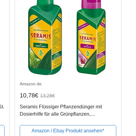
Amazon.de
10,78€
13,28€
t.
Seramis Flüssiger Pflanzendünger mit
Dosierhilfe für alle Grünpflanzen,
Vitalnahrung, 500 ml, Grün & Flüssiger
Pflanzendünger mit Dosierhilfe für
Amazon / Ebay Produkt ansehen*
Orchideen,...