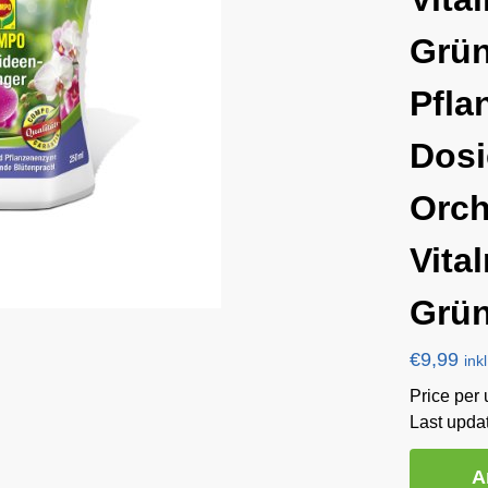
Grün
Pfla
Dosi
Orch
Vita
Grü
€
9,99
ink
Price per u
Last upda
A