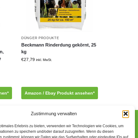
DÜNGER PRODUKTE
Beckmann Rinderdung gekörnt, 25
n,
kg
e
€
27,79
inkl. MwSt.
hen*
Amazon / Ebay Produkt ansehen*
Zustimmung verwalten
ptimales Erlebnis zu bieten, verwenden wir Technologien wie Cookies, um
mationen zu speichern und/oder darauf zuzugreifen. Wenn du diesen
n-Partner verdiene ich an qualifizierten Käufen.
 zustimmst, können wir Daten wie das Surfverhalten oder eindeutige IDs auf