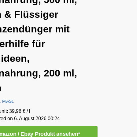
 & Flüssiger
nzendünger mit
erhilfe für
ideen,
lnahrung, 200 ml,
n
l. MwSt.
nit: 39,96 € / l
ted on 6. August 2026 00:24
mazon / Ebay Produkt ansehen*