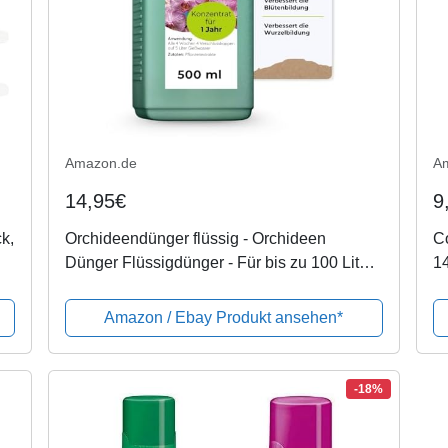
Amazon.de
A
14,95€
9
k,
Orchideendünger flüssig - Orchideen
C
Dünger Flüssigdünger - Für bis zu 100 Liter
1
Gießwasser- 500 ml
2
Amazon / Ebay Produkt ansehen*
-18%