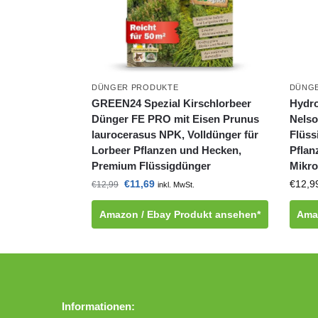
DÜNGER PRODUKTE
DÜNG
GREEN24 Spezial Kirschlorbeer
Hydro
Dünger FE PRO mit Eisen Prunus
Nelso
laurocerasus NPK, Volldünger für
Flüss
Lorbeer Pflanzen und Hecken,
Pflan
Premium Flüssigdünger
Mikro
€
11,69
€
12,9
€
12,99
inkl. MwSt.
Amazon / Ebay Produkt ansehen*
Ama
Informationen: