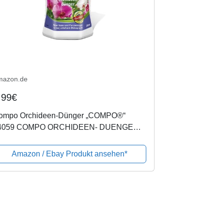
mazon.de
,99€
ompo Orchideen-Dünger „COMPO®“
4059 COMPO ORCHIDEEN- DUENGER
50ML 14059-587514
Amazon / Ebay Produkt ansehen*