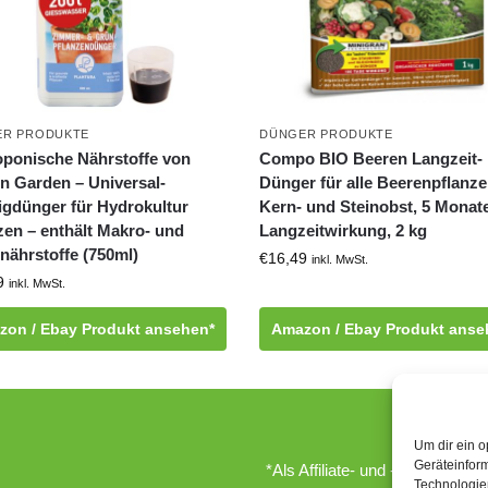
ER PRODUKTE
DÜNGER PRODUKTE
ponische Nährstoffe von
Compo BIO Beeren Langzeit-
n Garden – Universal-
Dünger für alle Beerenpflanze
igdünger für Hydrokultur
Kern- und Steinobst, 5 Monat
zen – enthält Makro- und
Langzeitwirkung, 2 kg
nährstoffe (750ml)
€
16,49
inkl. MwSt.
9
inkl. MwSt.
zon / Ebay Produkt ansehen*
Amazon / Ebay Produkt anse
Um dir ein o
Geräteinfor
*Als Affiliate- und -Ebay/Amazo
Technologien