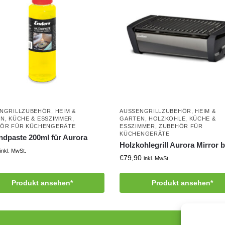
NGRILLZUBEHÖR
,
HEIM &
AUSSENGRILLZUBEHÖR
,
HEIM &
EN
,
KÜCHE & ESSZIMMER
,
GARTEN
,
HOLZKOHLE
,
KÜCHE &
ÖR FÜR KÜCHENGERÄTE
ESSZIMMER
,
ZUBEHÖR FÜR
KÜCHENGERÄTE
dpaste 200ml für Aurora
Holzkohlegrill Aurora Mirror 
inkl. MwSt.
€
79,90
inkl. MwSt.
Produkt ansehen*
Produkt ansehen*