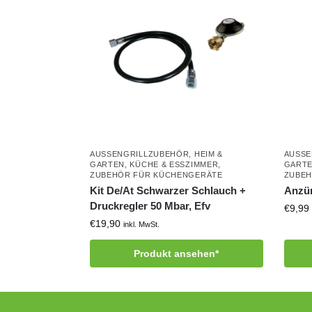
AUSSENGRILLZUBEHÖR
,
HEIM &
AUSSE
GARTEN
,
KÜCHE & ESSZIMMER
,
GART
ZUBEHÖR FÜR KÜCHENGERÄTE
ZUBEH
Kit De/At Schwarzer Schlauch +
Anzün
Druckregler 50 Mbar, Efv
€
9,99
€
19,90
inkl. MwSt.
Produkt ansehen*