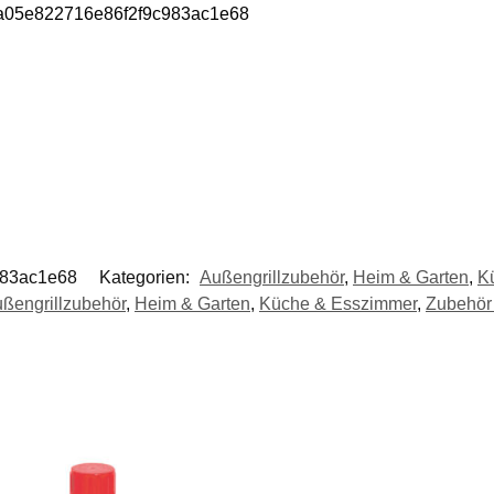
ea05e822716e86f2f9c983ac1e68
983ac1e68
Kategorien:
Außengrillzubehör
,
Heim & Garten
,
K
ßengrillzubehör
,
Heim & Garten
,
Küche & Esszimmer
,
Zubehör 