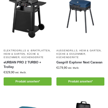
ELEKTROGRILLS & -BRATPLATTEN
,
AUSSENGRILLS
,
HEIM & GARTEN
,
HEIM & GARTEN
,
KÜCHE &
KÜCHE & ESSZIMMER
,
ESSZIMMER
,
KÜCHENGERÄTE
KÜCHENGERÄTE
eURBAN PRO 2 TURBO +
Gasgrill Explorer Next Caravan
Trolley
€
179,90
inkl. MwSt.
€
329,90
inkl. MwSt.
Produkt ansehen*
Produkt ansehen*