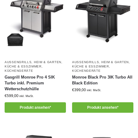
AUSSENGRILLS
,
HEIM & GARTEN
,
AUSSENGRILLS
,
HEIM & GARTEN
,
KÜCHE & ESSZIMMER
,
KÜCHE & ESSZIMMER
,
KÜCHENGERÄTE
KÜCHENGERÄTE
Gasgrill Monroe Pro 4 SIK
Monroe Black Pro 3IK Turbo All
Turbo inkl. Premium
Black Edition
Wetterschutzhülle
€
399,00
inkl. MwSt.
€
599,00
inkl. MwSt.
Produkt ansehen*
Produkt ansehen*