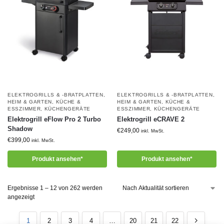
ELEKTROGRILLS & -BRATPLATTEN
,
ELEKTROGRILLS & -BRATPLATTEN
,
HEIM & GARTEN
,
KÜCHE &
HEIM & GARTEN
,
KÜCHE &
ESSZIMMER
,
KÜCHENGERÄTE
ESSZIMMER
,
KÜCHENGERÄTE
Elektrogrill eFlow Pro 2 Turbo
Elektrogrill eCRAVE 2
Shadow
€
249,00
inkl. MwSt.
€
399,00
inkl. MwSt.
Produkt ansehen*
Produkt ansehen*
Ergebnisse 1 – 12 von 262 werden
angezeigt
1
2
3
4
…
20
21
22