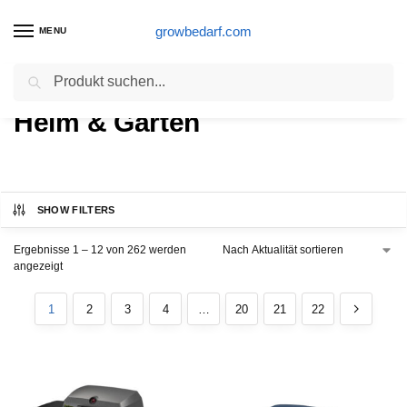
growbedarf.com
MENU
Suchen
Start
Heim & Garten
/
Heim & Garten
SHOW FILTERS
Ergebnisse 1 – 12 von 262 werden
angezeigt
1
2
3
4
…
20
21
22