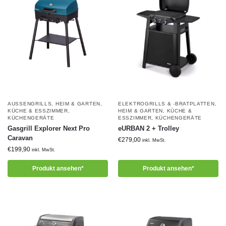
AUSSENGRILLS
,
HEIM & GARTEN
,
ELEKTROGRILLS & -BRATPLATTEN
,
KÜCHE & ESSZIMMER
,
HEIM & GARTEN
,
KÜCHE &
KÜCHENGERÄTE
ESSZIMMER
,
KÜCHENGERÄTE
Gasgrill Explorer Next Pro
eURBAN 2 + Trolley
Caravan
€
279,00
inkl. MwSt.
€
199,90
inkl. MwSt.
Produkt ansehen*
Produkt ansehen*